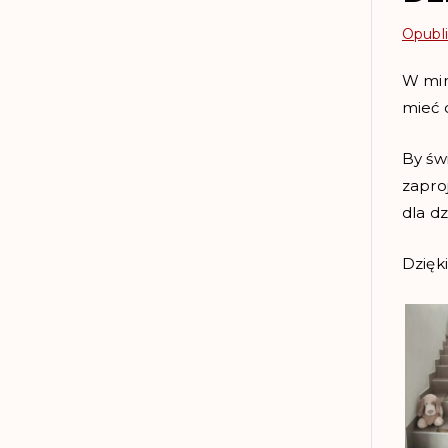
Opubl
W min
mieć 
By św
zapro
dla dz
Dzięki