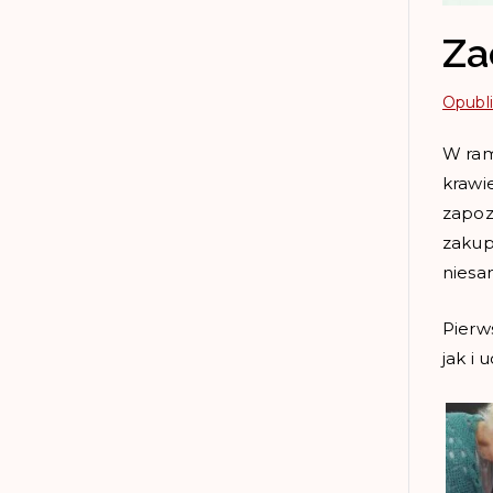
Za
Opubl
W ram
krawi
zapoz
zakup
niesa
Pierw
jak i 