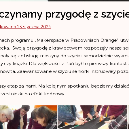
czynamy przygodę z szyci
ikowano
23 stycznia 2024
ach programu „Makerspace w Pracowniach Orange” utworz
ecka. Swoją przygodę z krawiectwem rozpoczęły nasze sen
nały się z obsługą maszyny do szycia i samodzielnie wykroi
y czy książki. Dla większości z Pań był to pierwszy kontak
mowita. Zaawansowane w szyciu seniorki instruowały pozos
szy etap za nami. Na kolejnym spotkaniu będziemy działać
uczestniczki na efekt końcowy.