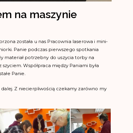
em na maszynie
ona została u nas Pracownia laserowa i mini-
iorki. Panie podczas pierwszego spotkania
ły materiał potrzebny do uszycia torby na
t z szyciem. Współpraca między Paniami była
tałe Panie.
 dalej. Z niecierpliwością czekamy zarówno my