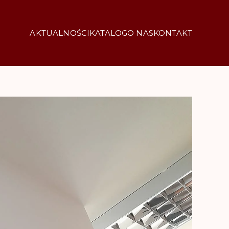
AKTUALNOŚCI
KATALOG
O NAS
KONTAKT
araczewo